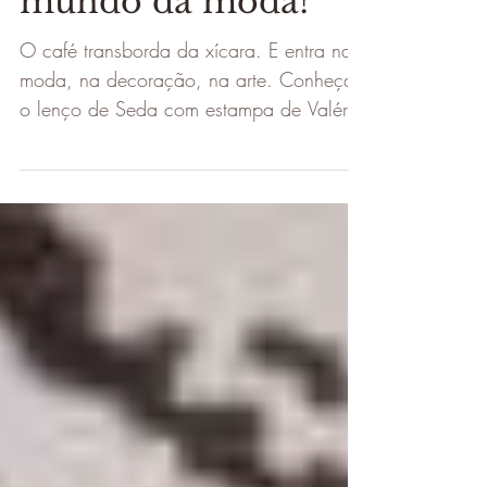
Encantado veste o
mundo da moda!
O café transborda da xícara. E entra na
moda, na decoração, na arte. Conheça
o lenço de Seda com estampa de Valéria
Vidigal.