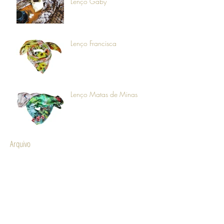
Lenço Gaby
Lenço Francisca
Lenço Matas de Minas
Arquivo
novembro de 2021
(1)
1 post
outubro de 2020
(1)
1 post
setembro de 2020
(1)
1 post
agosto de 2020
(3)
3 posts
julho de 2020
(2)
2 posts