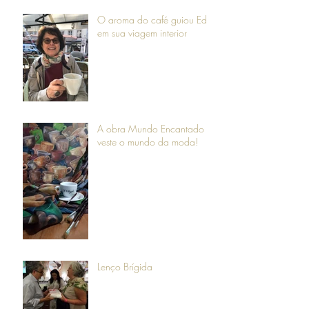
O aroma do café guiou Eda
em sua viagem interior
A obra Mundo Encantado
veste o mundo da moda!
Lenço Brígida