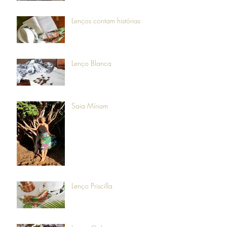
Lenços contam histórias
Lenço Blanca
Saia Míriam
Lenço Priscilla