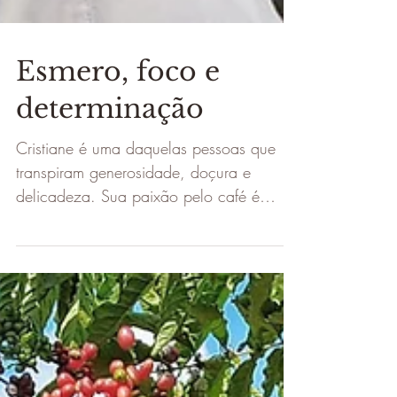
Esmero, foco e
determinação
Cristiane é uma daquelas pessoas que
transpiram generosidade, doçura e
delicadeza. Sua paixão pelo café é
levada muito a sério ...