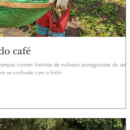
do café
tampas contam histórias de mulheres protagonistas do setor
ena se confunde com a histór