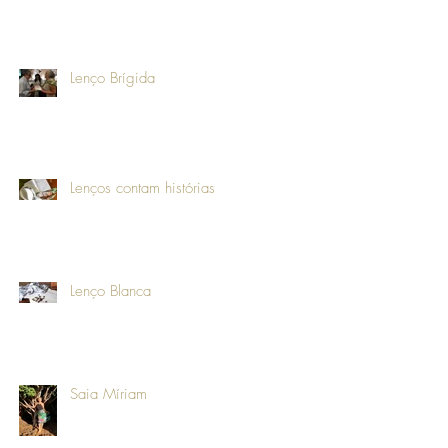
Lenço Brígida
Lenços contam histórias
Lenço Blanca
Saia Míriam