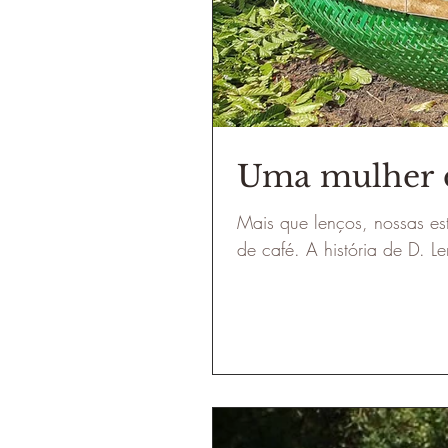
Uma mulher 
Mais que lenços, nossas es
de café. A história de D. L