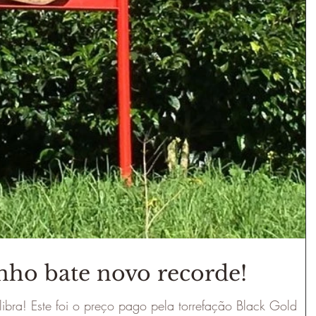
ho bate novo recorde!
 libra! Este foi o preço pago pela torrefação Black Gold