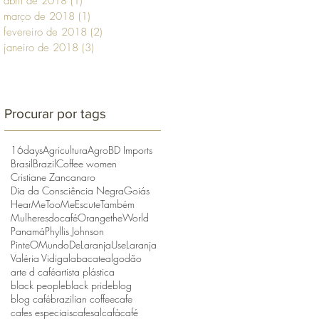
abril de 2018
(1)
1 post
março de 2018
(1)
1 post
fevereiro de 2018
(2)
2 posts
janeiro de 2018
(3)
3 posts
Procurar por tags
16days
Agricultura
Agro
BD Imports
Brasil
Brazil
Coffee women
Cristiane Zancanaro
Dia da Consciência Negra
Goiás
HearMeToo
MeEscuteTambém
Mulheresdocafé
OrangetheWorld
Panamá
Phyllis Johnson
PinteOMundoDeLaranja
UseLaranja
Valéria Vidigal
abacate
algodão
arte d café
artista plástica
black people
black pride
blog
blog café
brazilian coffee
cafe
cafes especiais
cafesal
cafà
café